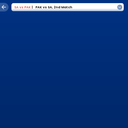
SA
vs
PAK
|
PAK vs SA
,
2nd Match