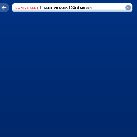
SOM
vs
KENT
|
KENT vs SOM
,
103rd Match